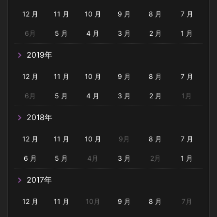
12 月
11 月
10 月
9 月
8 月
7 月
6月
5 月
4 月
3 月
2 月
1 月
2019年
12 月
11 月
10 月
9 月
8 月
7 月
6月
5 月
4 月
3 月
2 月
1月
2018年
12 月
11 月
10 月
9月
8 月
7 月
6 月
5 月
4月
3 月
2月
1 月
2017年
12 月
11 月
10月
9 月
8 月
7月