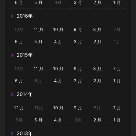
6 月
5 月
4月
3 月
2 月
1 月
2016年
12月
11 月
10 月
9 月
8 月
7月
6 月
5 月
4 月
3 月
2 月
1月
2015年
12月
11 月
10 月
9 月
8 月
7 月
6 月
5月
4 月
3 月
2 月
1 月
2014年
12 月
11月
10 月
9 月
8月
7 月
6月
5 月
4 月
3月
2 月
1 月
2013年